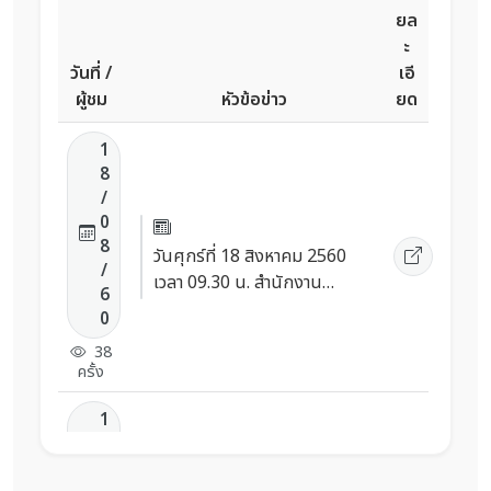
ยล
ะ
วันที่ /
เอี
ผู้ชม
หัวข้อข่าว
ยด
1
8
/
0
8
วันศุกร์ที่ 18 สิงหาคม 2560
/
เวลา 09.30 น. สำนักงาน
6
ศึกษาธิการจังหวัดนครราชสีมา
0
จัดประชุมคณะอนุกรรมการ
38
บริหารราชการเชิงยุทธศาสตร์
ครั้ง
ณ ห้องประชุม St.Charies ชั้น
4 อาคารสิรินธร โรงเรียนอัส
1
สัมชัญนครราชสีมา อำเภอ
7
เมือง จังหวัดนครราชสีมา โดย
/