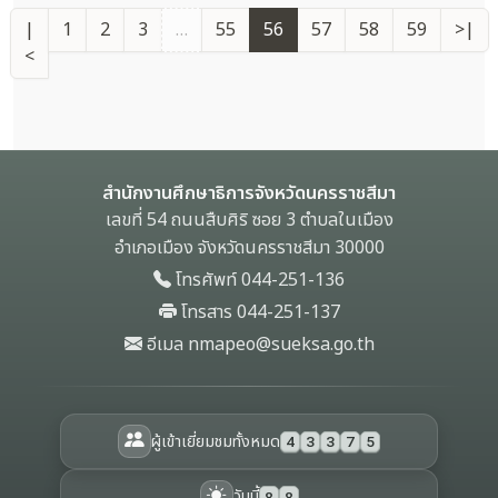
0
มี นายจรูญพงษ์ จีระมะกร
8
ประธานอนุกรรมการ เป็น
|
1
2
3
…
55
56
57
58
59
>|
วันพฤหัสบดีที่ 17 สิงหาคม
/
ประธาน
<
2560 เวลา 13.00 น.
6
สำนักงานศึกษาธิการจังหวัด
0
นครราชสีมาจัดประชุมคณะ
54
อนุกรรมการศึกษาธิการ
ครั้ง
จังหวัดนครราชสีมา ครั้งที่
สำนักงานศึกษาธิการจังหวัดนครราชสีมา
13/2560 ณ ห้องประชุมเฟื่อง
1
เลขที่ 54 ถนนสืบศิริ ซอย 3 ตำบลในเมือง
ฟ้า โรงเรียนสุรนารีวิทยา อำเภอ
5
อำเภอเมือง จังหวัดนครราชสีมา 30000
เมือง จังหวัดนครราชสีมา โดย
/
0
มี พลเอกมารุต ลิ้มเจริญ เป็น
โทรศัพท์ 044-251-136
8
ประธานการประชุม
วันที่ 15 สิงหาคม 2560 เวลา
โทรสาร 044-251-137
/
10.00 น. นายสุวิทย์ ศรีฉาย
อีเมล nmapeo@sueksa.go.th
6
รองศึกษาธิการจังหวัด รักษา
0
การในตำแหน่ง ศึกษาธิการ
49
จังหวัดนครราชสีมา ร่วมประชุม
ครั้ง
เตรียมความพร้อมรับคณะ
ผู้เข้าเยี่ยมชมทั้งหมด
4
3
3
7
5
รัฐมนตรีสัญจร ณ ห้องราชสีมา
1
จารย์สำนักงานศึกษาธิการภาค
วันนี้
8
8