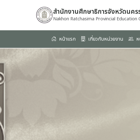
สำนักงานศึกษาธิการจังหวัดนคร
Nakhon Ratchasima Provincial Education O
decoding="async"
fetchpriority="high"
หน้าแรก
เกี่ยวกับหน่วยงาน
ห
referrerpolicy="no-
referrer">