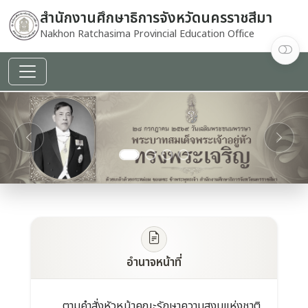
สำนักงานศึกษาธิการจังหวัดนครราชสีมา
Nakhon Ratchasima Provincial Education Office
decoding="async"
fetchpriority="high"
referrerpolicy="no-
referrer">
Previous
Next
อำนาจหน้าที่
ตามคำสั่งหัวหน้าคณะรักษาความสงบแห่งชาติ