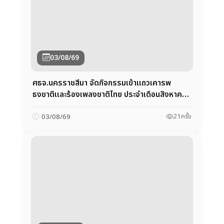
ศธจ.นครราชสีมา จัดกิจกรรมเข้าแถวเคารพ
ธงชาติและร้องเพลงชาติไทย ประจำเดือนสิงหาคม
2569
21
ครั้ง
03/08/69
30/07/69
ศธจ.นครราชสีมา ร่วมพิธีบำเพ็ญกุศลปัญญาสม
วาร (50 วัน) เพื่ออุทิศถวายเป็นพระกุศลแด่ สมเด็จ
พระเจ้าลูกเธอ เจ้าฟ้าพัชรกิติยาภาฯ
31
ครั้ง
30/07/69